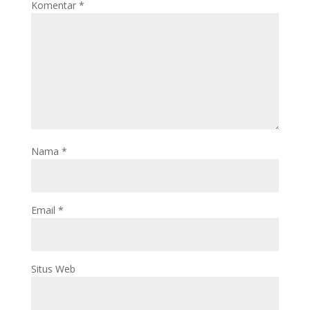
Komentar
*
Nama
*
Email
*
Situs Web