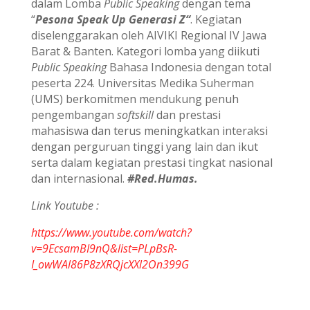
dalam Lomba
Public Speaking
dengan tema
“
Pesona Speak Up Generasi Z“
. Kegiatan
diselenggarakan oleh AIVIKI Regional IV Jawa
Barat & Banten. Kategori lomba yang diikuti
Public Speaking
Bahasa Indonesia dengan total
peserta 224. Universitas Medika Suherman
(UMS) berkomitmen mendukung penuh
pengembangan
softskill
dan prestasi
mahasiswa dan terus meningkatkan interaksi
dengan perguruan tinggi yang lain dan ikut
serta dalam kegiatan prestasi tingkat nasional
dan internasional.
#Red.Humas.
Link Youtube :
https://www.youtube.com/watch?
v=9EcsamBI9nQ&list=PLpBsR-
I_owWAl86P8zXRQjcXXl2On399G