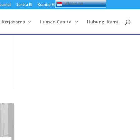
Indonesian
ournal
Sentra KI
Komite Etik Penelitian
Accurate
Kerjasama
Human Capital
Hubungi Kami