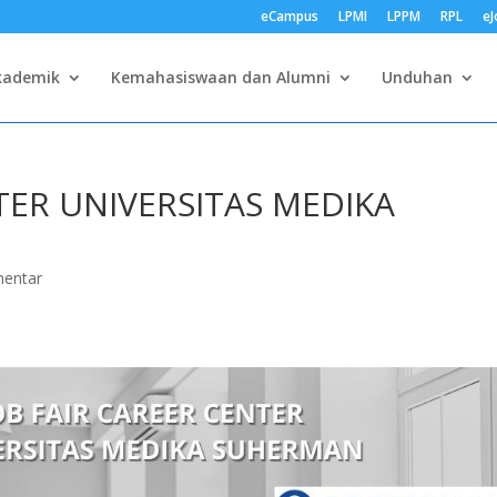
eCampus
LPMI
LPPM
RPL
eJ
kademik
Kemahasiswaan dan Alumni
Unduhan
TER UNIVERSITAS MEDIKA
entar