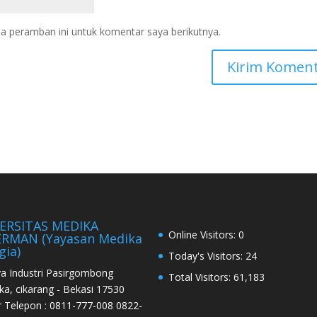
a peramban ini untuk komentar saya berikutnya.
ERSITAS MEDIKA
Online Visitors:
0
RMAN (Yayasan Medika
gia)
Today's Visitors:
24
aya Industri Pasirgombong
Total Visitors:
61,183
ka, cikarang - Bekasi 17530
Telepon : 0811-777-008 0822-