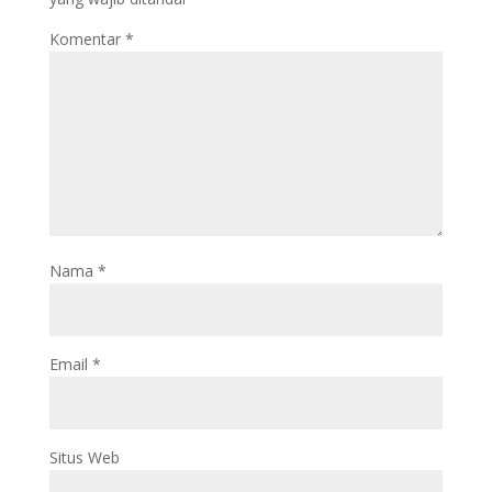
Komentar
*
Nama
*
Email
*
Situs Web