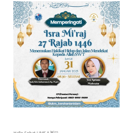
Hallo Sobat UMS !! 👋🏻