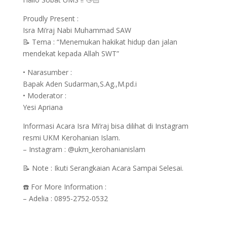
Proudly Present :
Isra Mi’raj Nabi Muhammad SAW
📝 Tema : “Menemukan hakikat hidup dan jalan
mendekat kepada Allah SWT”
• Narasumber :
Bapak Aden Sudarman,S.Ag.,M.pd.i
• Moderator :
Yesi Apriana
Informasi Acara Isra Mi’raj bisa dilihat di Instagram
resmi UKM Kerohanian Islam.
– Instagram : @ukm_kerohanianislam
📝 Note : Ikuti Serangkaian Acara Sampai Selesai.
☎️ For More Information :
– Adelia : 0895-2752-0532