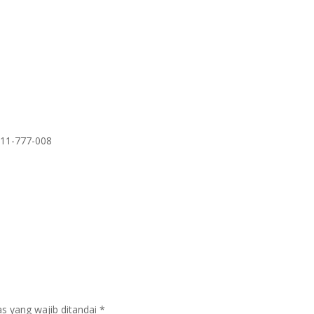
811-777-008
s yang wajib ditandai
*