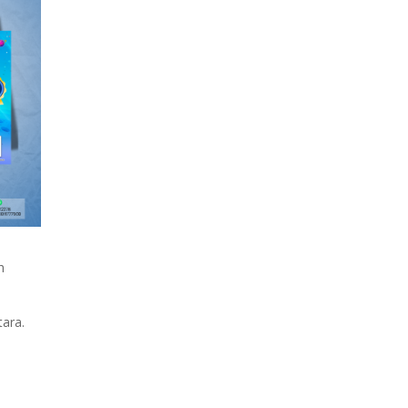
h
tara.