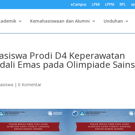
eCampus
LPMI
LPPM
RPL
eJ
kademik
Kemahasiswaan dan Alumni
Unduhan
hasiswa Prodi D4 Keperawatan
edali Emas pada Olimpiade Sain
hasiswa
|
0 Komentar