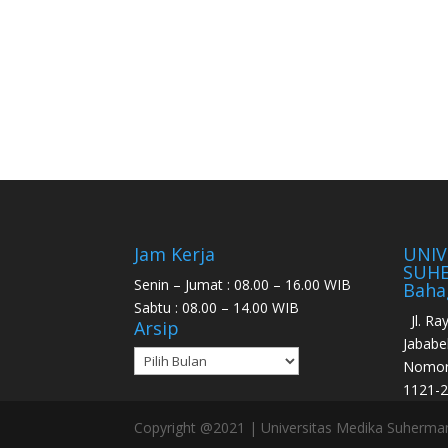
Jam Kerja
UNIV
SUHE
Senin – Jumat : 08.00 – 16.00 WIB
Baha
Sabtu : 08.00 – 14.00 WIB
Jl. R
Arsip
Jababe
Nomor 
1121-2
Copyright @2021 | Universitas Medika Suherma