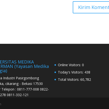
ERSITAS MEDIKA
Online Visitors:
0
RMAN (Yayasan Medika
gia)
Today's Visitors:
438
aya Industri Pasirgombong
Total Visitors:
60,782
ka, cikarang - Bekasi 17530
Telepon : 0811-777-008 0822-
278 0811-332-121
n