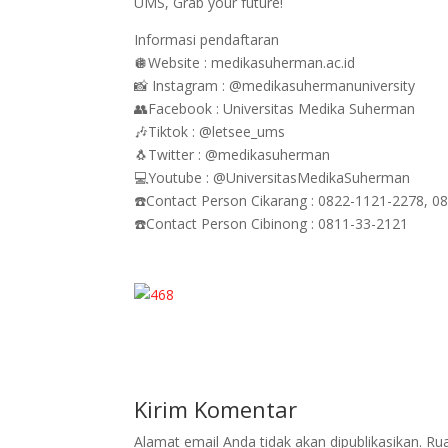
UMS, Grab your future!
Informasi pendaftaran
🪩Website : medikasuherman.ac.id
📸 Instagram : @medikasuhermanuniversity
👥Facebook : Universitas Medika Suherman
🎶Tiktok : @letsee_ums
🐧Twitter : @medikasuherman
💻Youtube : @UniversitasMedikaSuherman
☎️Contact Person Cikarang : 0822-1121-2278, 0
☎️Contact Person Cibinong : 0811-33-2121
Kirim Komentar
Alamat email Anda tidak akan dipublikasikan.
Rua